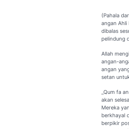
(Pahala da
angan Ahli
dibalas se
pelindung d
Allah mengi
angan-anga
angan yang
setan untu
_Qum fa and
akan selesa
Mereka yan
berkhayal 
berpikir po