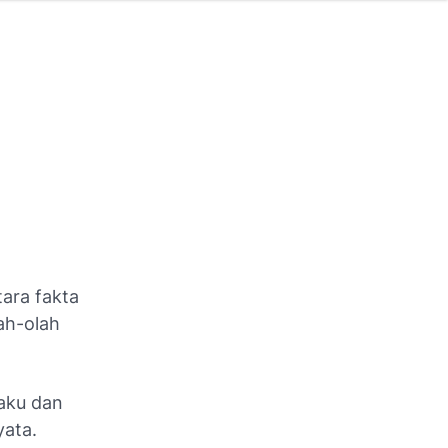
ara fakta
ah-olah
laku dan
yata.