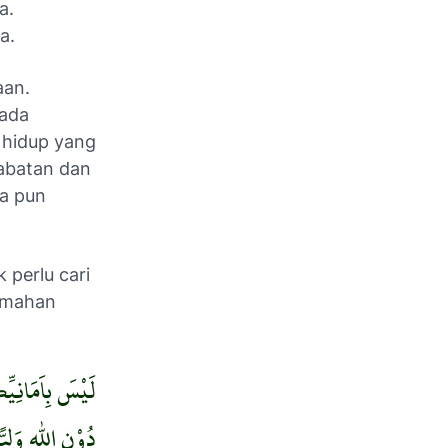
a.
a.
aan.
 ada
 hidup yang
abatan dan
a pun
k perlu cari
lemahan
لَيْسَ بِاَمَانِيّ
دُوْنِ اللّٰهِ وَلِيًّ