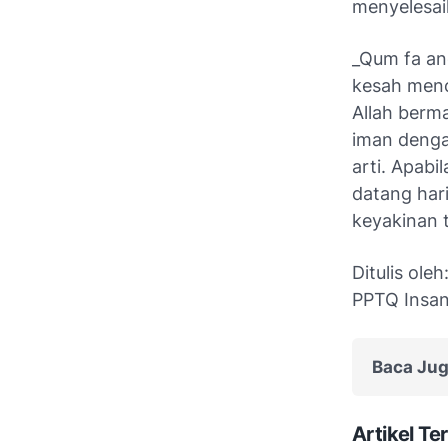
menyelesai
_Qum fa and
kesah menca
Allah berm
iman dengan
arti. Apabi
datang har
keyakinan ta
Ditulis ol
PPTQ Insan
Baca Jug
Artikel Ter