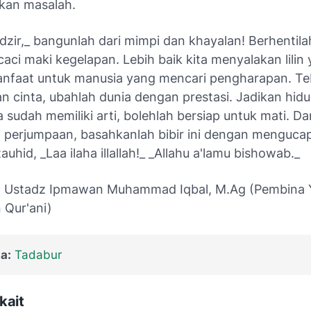
kan masalah.
zir,_
bangunlah dari mimpi dan khayalan! Berhentila
ci maki kegelapan. Lebih baik kita menyalakan lilin 
anfaat untuk manusia yang mencari pengharapan. T
 cinta, ubahlah dunia dengan prestasi. Jadikan hidu
la sudah memiliki arti, bolehlah bersiap untuk mati. Da
i perjumpaan, basahkanlah bibir ini dengan mengucap
uhid, _Laa ilaha illallah!_
_Allahu a'lamu bishowab._
eh: Ustadz Ipmawan Muhammad Iqbal, M.Ag (Pembina
 Qur'ani)
a:
Tadabur
kait