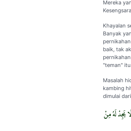
Mereka yan
Kesengsara
Khayalan s
Banyak yan
pernikahan
baik, tak
pernikahan
"teman" itu
Masalah hid
kambing hi
dimulai dar
 يَجِدْ لَهُ مِنْ