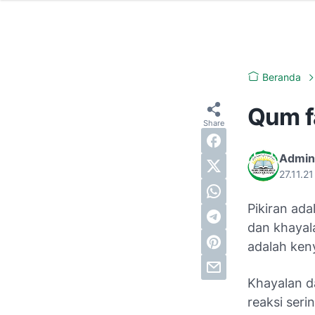
Beranda
Qum f
Admin
27.11.2
Pikiran ad
dan khayal
adalah ken
Khayalan da
reaksi seri