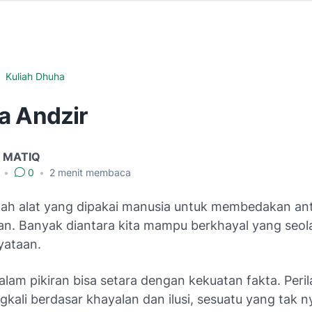
Kuliah Dhuha
a Andzir
 MATIQ
1
•
0
•
2
menit membaca
alah alat yang dipakai manusia untuk membedakan ant
an. Banyak diantara kita mampu berkhayal yang seol
yataan.
lam pikiran bisa setara dengan kekuatan fakta. Peri
ngkali berdasar khayalan dan ilusi, sesuatu yang tak n