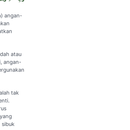
a) angan-
akan
atkan
ndah atau
i, angan-
pergunakan
alah tak
enti.
rus
 yang
 sibuk