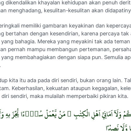
g dikendalikan khayalan kehidupan akan penuh derit
an menghadang, kesulitan-kesulitan akan didapatiny
eringkali memiliki gambaran keyakinan dan kepercay
g bertahan dengan kesendirian, karena percaya tak
 yang bahagia. Mereka yang meyakini tak ada teman
 akan pernah mampu membangun pertemanan, persah
 yang membahagiakan dengan siapa pun. Semulia ap
.
up kita itu ada pada diri sendiri, bukan orang lain. Ta
tam. Keberhasilan, kekuatan ataupun kegagalan, ke
i diri sendiri, maka mulailah memperbaiki pikiran kita.
ِكُمْ وَلَآ اَمَانِيِّ اَهْلِ الْكِتٰبِ ۗ مَنْ يَّعْمَلْ سُوْۤءًا يُّجْزَ بهِ وَلَا
ا وَّلَا نَصِيْرًا