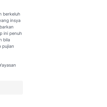
h berkeluh
yang insya
ebarkan
p ini penuh
n bila
 pujian
 Yayasan