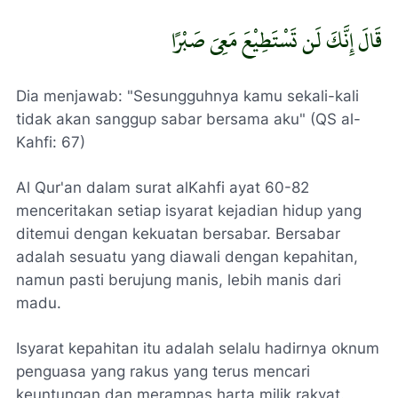
قَالَ إِنَّكَ لَن تَسْتَطِیْعَ مَعِیَ صَبْرًا
Dia menjawab: "Sesungguhnya kamu sekali-kali
tidak akan sanggup sabar bersama aku"
(QS al-
Kahfi: 67)
Al Qur'an dalam surat alKahfi ayat 60-82
menceritakan setiap isyarat kejadian hidup yang
ditemui dengan kekuatan bersabar. Bersabar
adalah sesuatu yang diawali dengan kepahitan,
namun pasti berujung manis, lebih manis dari
madu.
Isyarat kepahitan itu adalah selalu hadirnya oknum
penguasa yang rakus yang terus mencari
keuntungan dan merampas harta milik rakyat.